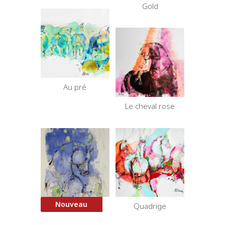
Gold
Au pré
Le cheval rose
Nouveau
Cheval Bleu 1
Quadrige