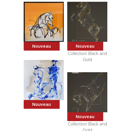
Nouveau
Nouveau
Jaune
Courbette 1 –
Collection Black and
Gold
Nouveau
Cadre bleu
Nouveau
Croupade –
Collection Black and
Gold