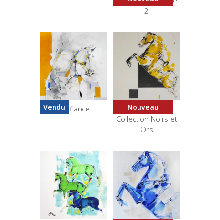
Cheval multicolore
2
Vendu
Nouveau
Confiance
Courbette 2 –
Collection Noirs et
Ors