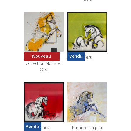
Nouveau
Vendu
Courbette –
Vert
Collection Noirs et
Ors
Vendu
Rouge
Paraître au jour