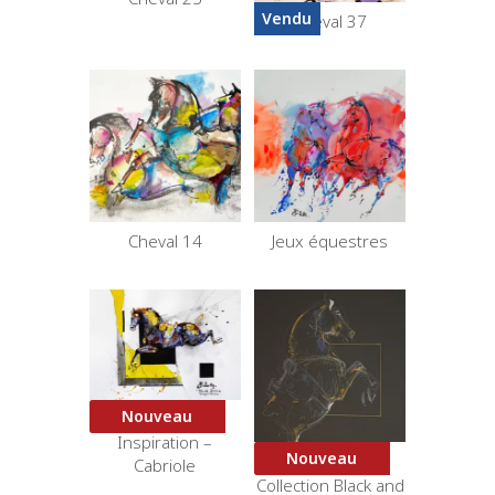
Vendu
Cheval 37
Cheval 14
Jeux équestres
Nouveau
Black Frame
Inspiration –
Nouveau
Courbette 2 –
Cabriole
Collection Black and