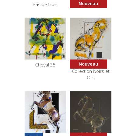
Nouveau
Pas de trois
Blue Courbette
Nouveau
Cheval 35
Croupade 2 –
Collection Noirs et
Ors