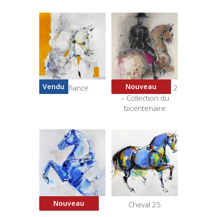
Vendu
Nouveau
Confiance
Bicorne et Virolles 2
– Collection du
bicentenaire
Nouveau
Blue Courbette
Cheval 25