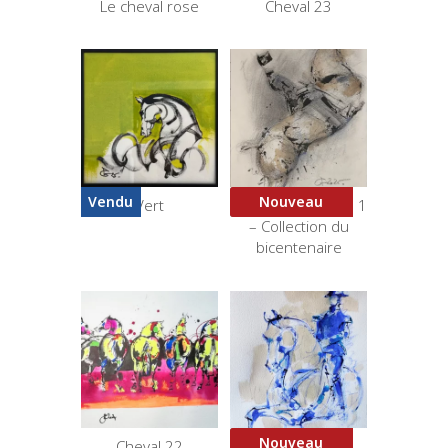
Le cheval rose
Cheval 23
Vendu
Nouveau
Vert
Bicorne et Virolles 1
– Collection du
bicentenaire
Nouveau
Cheval 22
Cadre bleu