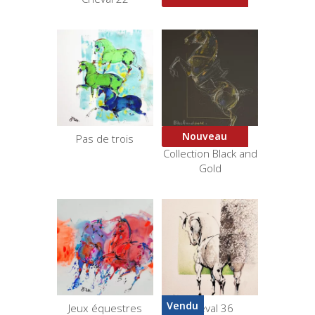
Nouveau
Pas de trois
Courbette 1 –
Collection Black and
Gold
Vendu
Jeux équestres
Cheval 36