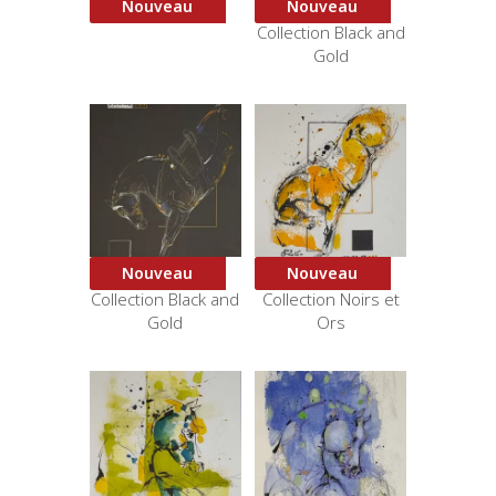
Nouveau
Nouveau
Jaune
Courbette 2 –
Collection Black and
Gold
Nouveau
Nouveau
Croupade –
Croupade 2 –
Collection Black and
Collection Noirs et
Gold
Ors