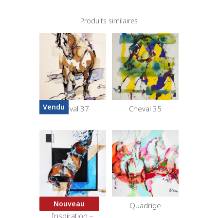
Produits similaires
Vendu
Cheval 37
Cheval 35
Nouveau
Black Frame
Quadrige
Inspiration –