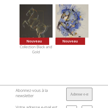
Nouveau
Nouveau
Courbette 3 –
Cheval Bleu 2
Collection Black and
Gold
Abonnez-vous à la
newsletter
Votre adresse e-mail est