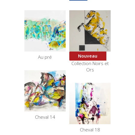
Nouveau
Au pré
Courbette 2 –
Collection Noirs et
Ors
Cheval 14
Cheval 18