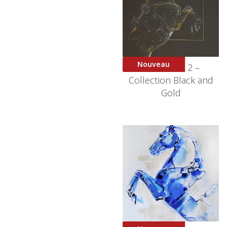
Nouveau
Courbette 2 –
Collection Black and
Gold