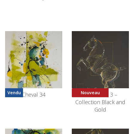
Vendu
Nouveau
Cheval 34
Courbette 3 –
Collection Black and
Gold