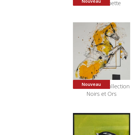
Nouveau
Blue Courbette
Nouveau
Courbette – Collection
Noirs et Ors