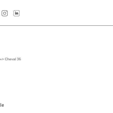
»> Cheval 36
le