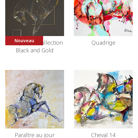
Nouveau
Croupade – Collection
Quadrige
Black and Gold
Paraître au jour
Cheval 14