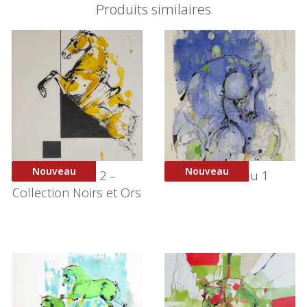
Produits similaires
Nouveau
Nouveau
Courbette 2 –
Cheval Bleu 1
Collection Noirs et Ors