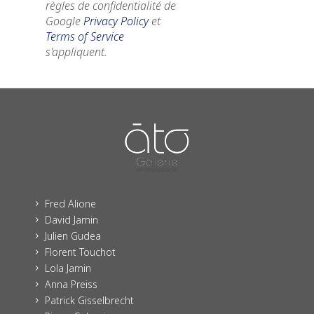
règles de confidentialité de
Google
Privacy Policy
et
Terms of Service
s'appliquent.
Fred Alione
5
David Jamin
5
Julien Gudea
5
Florent Touchot
5
Lola Jamin
5
Anna Preiss
5
Patrick Gisselbrecht
5