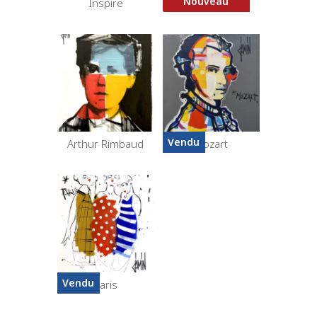
Nouveau
Inspire
Le Livre
Vendu
Arthur Rimbaud
Mozart
Vendu
Paris