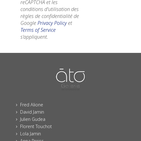
reCAPTCHA et les
conditions d'utilisation des
règles de confidentialité de
Google
Privacy Policy
et
Terms of Service
s'appliquent.
Fred Alione
5
David Jamin
5
Julien Gudea
5
Florent Touchot
5
Lola Jamin
5
Anna Preiss
5