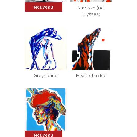
Nouveau
Border Collie 5
Narcisse (not
Ulysses)
Greyhound
Heart of a dog
Nouveau
Hermès