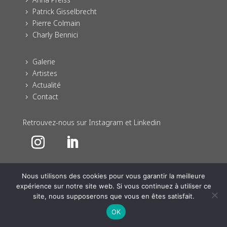
Patrick Gisselbrecht
5
Pierre Colmain
5
Charly Bennici
5
Galerie
5
Artistes
5
Actualité
5
Contact
5
Retrouvez-nous sur Instagram et Linkedin
Nous utilisons des cookies pour vous garantir la meilleure
expérience sur notre site web. Si vous continuez à utiliser ce
site, nous supposerons que vous en êtes satisfait.
© ATO Galerie – Indomia&Co /
Mentions Légales
/
Politique de confidentialité
/ Réalisation :
Octoprint
OK