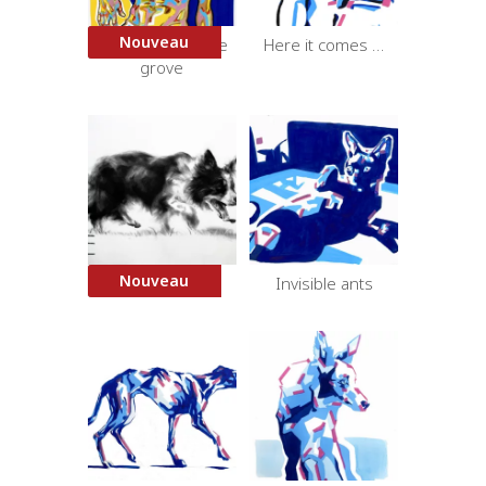
Nouveau
In my own private
Here it comes …
grove
Nouveau
Border Collie 3
Invisible ants