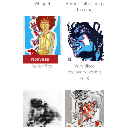
Whippet
Border collie sheep
herding
Nouveau
Celebrate
butterflies
Very disco
discovery (veridis
quo)