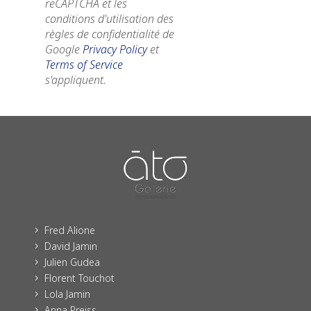
reCAPTCHA et les
conditions d'utilisation des
règles de confidentialité de
Google
Privacy Policy
et
Terms of Service
s'appliquent.
Fred Alione
5
David Jamin
5
Julien Gudea
5
Florent Touchot
5
Lola Jamin
5
Anna Preiss
5