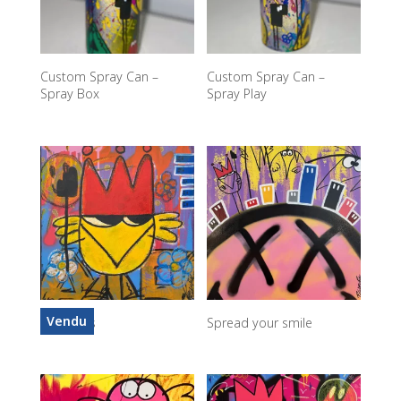
Custom Spray Can –
Custom Spray Can –
Spray Box
Spray Play
Vendu
Mini Boss
Spread your smile