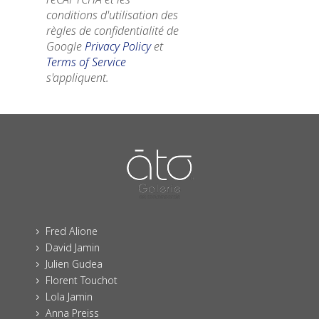
conditions d'utilisation des
règles de confidentialité de
Google
Privacy Policy
et
Terms of Service
s'appliquent.
Fred Alione
5
David Jamin
5
Julien Gudea
5
Florent Touchot
5
Lola Jamin
5
Anna Preiss
5