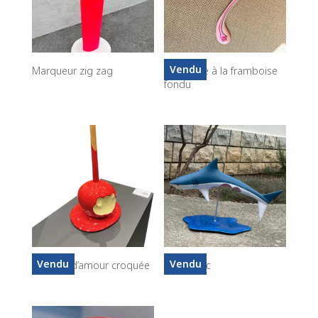
Vendu
Marqueur zig zag
Pimousse à la framboise
fondu
Vendu
Vendu
Pomme d’amour croquée
Requin lac