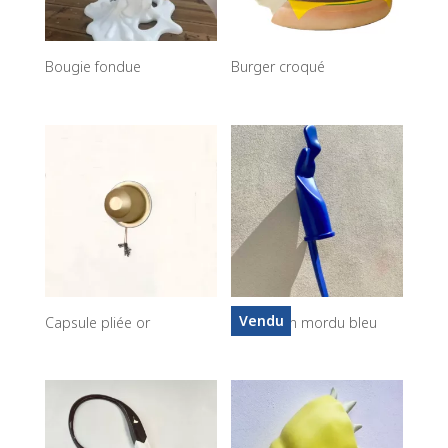
Bougie fondue
Burger croqué
Vendu
Capsule pliée or
Capuchon mordu bleu