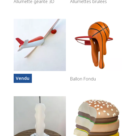
Allumette géante 3D
Allumettes brulées
Vendu
Avion
Ballon Fondu