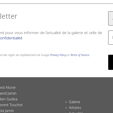
letter
t pour vous informer de l’actualité de la galerie et celle de
onfidentialité
ion des règles de confidentialité de Google
Privacy Policy
et
Terms of Service
red Alione
avid Jamin
ulien Gudea
Galerie
5
lorent Touchot
Artistes
5
ola Jamin