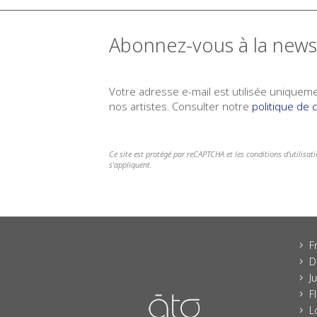
Abonnez-vous à la news
Votre adresse e-mail est utilisée uniquemen
nos artistes. Consulter notre
politique de c
Ce site est protégé par reCAPTCHA et les conditions d'utilisat
s'appliquent.
F
5
D
5
J
5
F
5
L
5