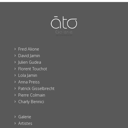
Fred Alione
5
David Jamin
5
Julien Gudea
5
Florent Touchot
5
Lola Jamin
5
Anna Preiss
5
Patrick Gisselbrecht
5
Pierre Colmain
5
Charly Bennici
5
Galerie
5
Artistes
5